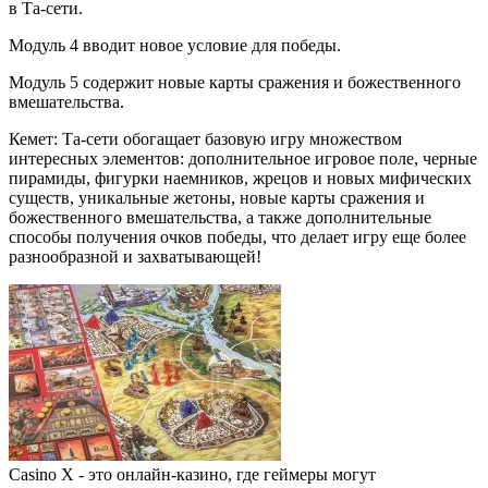
в Та-сети.
Модуль 4 вводит новое условие для победы.
Модуль 5 содержит новые карты сражения и божественного
вмешательства.
Кемет: Та-сети обогащает базовую игру множеством
интересных элементов: дополнительное игровое поле, черные
пирамиды, фигурки наемников, жрецов и новых мифических
существ, уникальные жетоны, новые карты сражения и
божественного вмешательства, а также дополнительные
способы получения очков победы, что делает игру еще более
разнообразной и захватывающей!
Casino X - это онлайн-казино, где геймеры могут