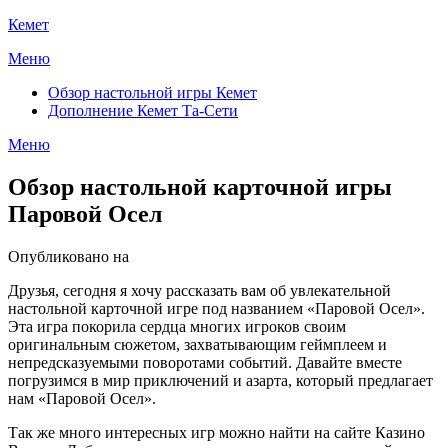
Перейти
Кемет
к
Меню
содержимому
Обзор настольной игры Кемет
Дополнение Кемет Та-Сети
Меню
Обзор настольной карточной игры
Паровой Осел
Опубликовано на
Друзья, сегодня я хочу рассказать вам об увлекательной
настольной карточной игре под названием «Паровой Осел».
Эта игра покорила сердца многих игроков своим
оригинальным сюжетом, захватывающим геймплеем и
непредсказуемыми поворотами событий. Давайте вместе
погрузимся в мир приключений и азарта, который предлагает
нам «Паровой Осел».
Так же много интересных игр можно найти на сайте Казино