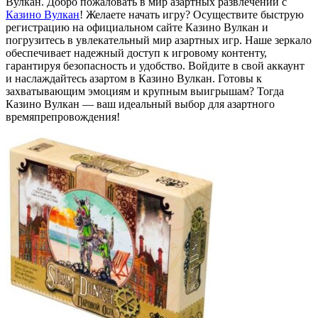
Вулкан. Добро пожаловать в мир азартных развлечений с
Казино Вулкан
! Желаете начать игру? Осуществите быструю
регистрацию на официальном сайте Казино Вулкан и
погрузитесь в увлекательный мир азартных игр. Наше зеркало
обеспечивает надежный доступ к игровому контенту,
гарантируя безопасность и удобство. Войдите в свой аккаунт
и наслаждайтесь азартом в Казино Вулкан. Готовы к
захватывающим эмоциям и крупным выигрышам? Тогда
Казино Вулкан — ваш идеальный выбор для азартного
времяпрепровождения!