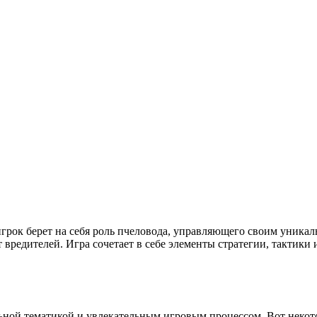
 игрок берет на себя роль пчеловода, управляющего своим уника
т вредителей. Игра сочетает в себе элементы стратегии, тактик
альной тематикой и увлекательным игровым процессом. Вот некот