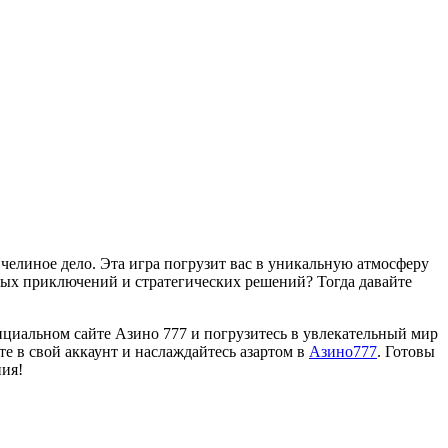
челиное дело. Эта игра погрузит вас в уникальную атмосферу
ных приключений и стратегических решений? Тогда давайте
ициальном сайте Азино 777 и погрузитесь в увлекательный мир
те в свой аккаунт и наслаждайтесь азартом в
Азино777
. Готовы
ия!