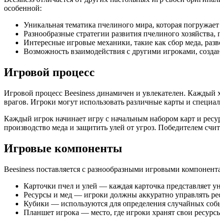
особенной:
Уникальная тематика пчелиного мира, которая погружае
Разнообразные стратегии развития пчелиного хозяйства,
Интересные игровые механики, такие как сбор меда, разв
Возможность взаимодействия с другими игроками, создан
Игровой процесс
Игровой процесс Beesiness динамичен и увлекателен. Каждый хо
врагов. Игроки могут использовать различные карты и специа
Каждый игрок начинает игру с начальным набором карт и ресу
производство меда и защитить улей от угроз. Победителем счи
Игровые компоненты
Beesiness поставляется с разнообразными игровыми компонент
Карточки пчел и улей — каждая карточка представляет у
Ресурсы и мед — игроки должны аккуратно управлять рес
Кубики — используются для определения случайных соб
Планшет игрока — место, где игроки хранят свои ресурсы