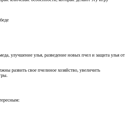
беде
меда, улучшение улья, разведение новых пчел и защита улья от
жны развить свое пчелиное хозяйство, увеличить
гры.
тересным: