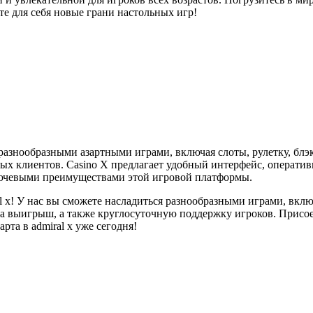
е для себя новые грани настольных игр!
 разнообразными азартными играми, включая слоты, рулетку, блэ
ых клиентов. Casino X предлагает удобный интерфейс, операт
ключевыми преимуществами этой игровой платформы.
 x! У нас вы сможете насладиться разнообразными играми, вклю
на выигрыш, а также круглосуточную поддержку игроков. Присо
рта в admiral x уже сегодня!