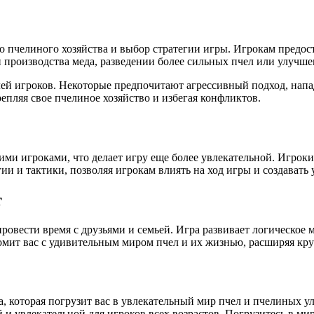
го пчелиного хозяйства и выбор стратегии игры. Игрокам предо
 производства меда, разведении более сильных пчел или улучше
лей игроков. Некоторые предпочитают агрессивный подход, напад
епляя свое пчелиное хозяйство и избегая конфликтов.
ими игроками, что делает игру еще более увлекательной. Игроки
гии и тактики, позволяя игрокам влиять на ход игры и создават
т
 провести время с друзьями и семьей. Игра развивает логическое
мит вас с удивительным миром пчел и их жизнью, расширяя круг
, которая погрузит вас в увлекательный мир пчел и пчелиных ул
и увлекательной для игроков всех возрастов. Погрузитесь в мир