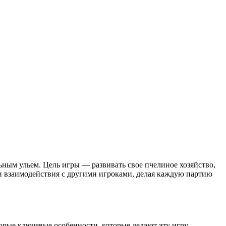
льным ульем. Цель игры — развивать свое пчелиное хозяйство,
и и взаимодействия с другими игроками, делая каждую партию
орые ключевые особенности, которые делают эту игру