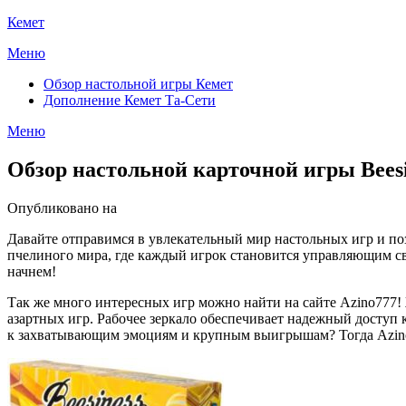
Перейти
Кемет
к
Меню
содержимому
Обзор настольной игры Кемет
Дополнение Кемет Та-Сети
Меню
Обзор настольной карточной игры Beesi
Опубликовано на
Давайте отправимся в увлекательный мир настольных игр и по
пчелиного мира, где каждый игрок становится управляющим с
начнем!
Так же много интересных игр можно найти на сайте Azino777!
азартных игр. Рабочее зеркало обеспечивает надежный доступ к
к захватывающим эмоциям и крупным выигрышам? Тогда Azino